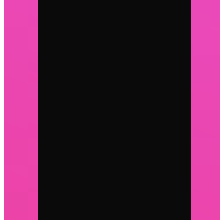
Gérer le consentement
Pour offrir les meilleures expériences, nous utilisons des technologies
telles que les cookies pour stocker et/ou accéder aux informations des
appareils. Le fait de consentir à ces technologies nous permettra de traiter
des données telles que le comportement de navigation ou les ID uniques
sur ce site. Le fait de ne pas consentir ou de retirer son consentement peut
avoir un effet négatif sur certaines caractéristiques et fonctions.