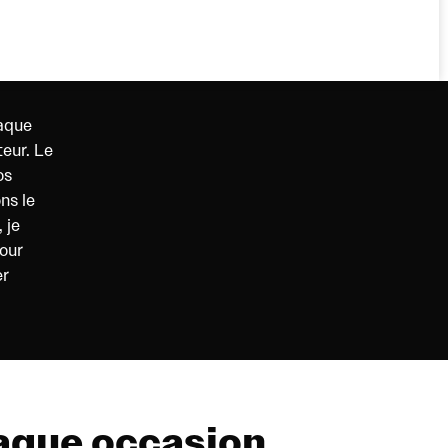
haque
teur. Le
os
ns le
 je
our
er
haque occasion